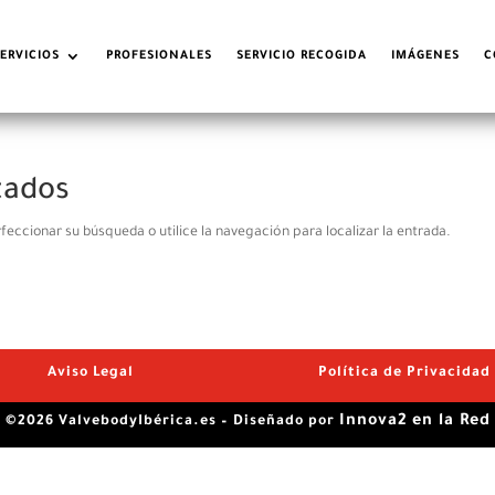
SERVICIOS
PROFESIONALES
SERVICIO RECOGIDA
IMÁGENES
C
tados
feccionar su búsqueda o utilice la navegación para localizar la entrada.
Aviso Legal
Política de Privacidad
Innova2 en la Red
©2026 ValvebodyIbérica.es – Diseñado por