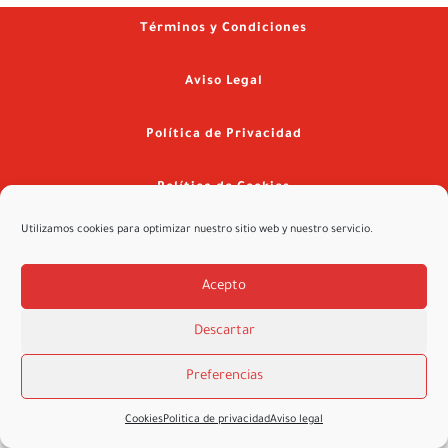
Términos y Condiciones
Aviso Legal
Política de Privacidad
Política de Cookies
Utilizamos cookies para optimizar nuestro sitio web y nuestro servicio.
©2026 ValvebodyIbérica.es – Diseñado por
Innova2 en la Red
Acepto
Descartar
Preferencias
Cookies
Politica de privacidad
Aviso legal