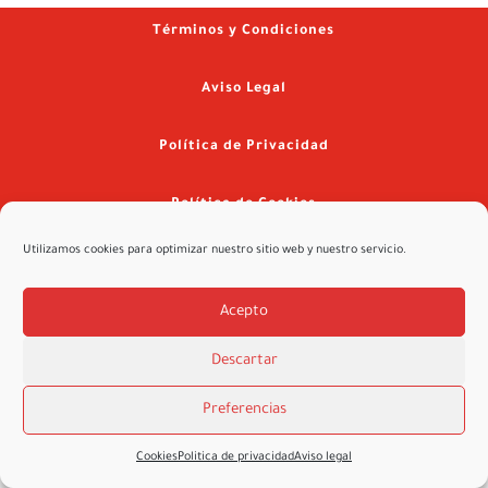
Términos y Condiciones
Aviso Legal
Política de Privacidad
Política de Cookies
Utilizamos cookies para optimizar nuestro sitio web y nuestro servicio.
©2026 ValvebodyIbérica.es – Diseñado por
Innova2 en la Red
Acepto
Descartar
Preferencias
Cookies
Politica de privacidad
Aviso legal