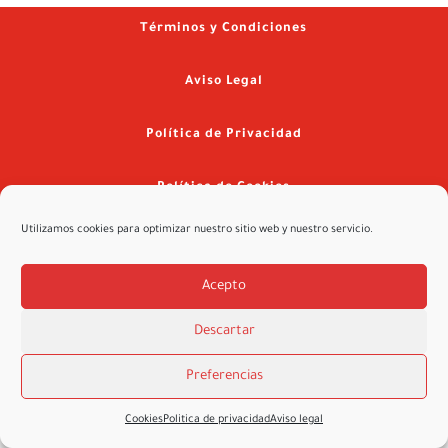
Términos y Condiciones
Aviso Legal
Política de Privacidad
Política de Cookies
Utilizamos cookies para optimizar nuestro sitio web y nuestro servicio.
©2026 ValvebodyIbérica.es – Diseñado por
Innova2 en la Red
Acepto
Descartar
Preferencias
Cookies
Politica de privacidad
Aviso legal